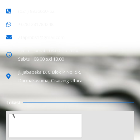
(021) 8936650-52
+6281281784248
atapmbs1@gmail.com
Senin - Jumat : 08.00 s.d 16.00
Sabtu : 08.00 s.d 13.00
Jl. Jababeka IX C Blok P No. 5R,
Darmakusuma, Cikarang Utara
Lokasi